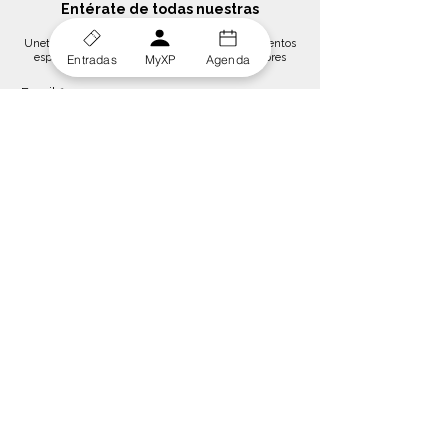
Entérate de todas nuestras
novedades
Unete a nuestra lista de difusión y obtén descuentos
especiales y accesos exclusivos para suscriptores
Entradas
MyXP
Agenda
Email
*
Suscribirse
Acepto el tratamiento de mis datos para el envio 
de comunicaciones de productos o servicios, asi 
como la 
Política de Privacidad
Sigue Conectado:
¿Ayuda? ¡Habla con Atención al Espectador!
684 221 593
hola@xperiencesstage.com
Centro de Ayuda >
Atención al Espectador >
Guia de Accesibilidad >
Grupos y Escolares >
Programas para la Educación > Eventos y