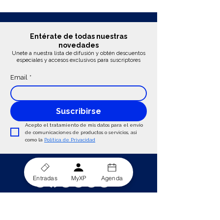
Entérate de todas nuestras
novedades
Unete a nuestra lista de difusión y obtén descuentos
especiales y accesos exclusivos para suscriptores
Email
*
Suscribirse
Acepto el tratamiento de mis datos para el envio 
de comunicaciones de productos o servicios, asi 
como la 
Política de Privacidad
Sigue Conectado:
Entradas
MyXP
Agenda
¿Ayuda? ¡Habla con Atención al Espectador!
684 221 593
hola@xperiencesstage.com