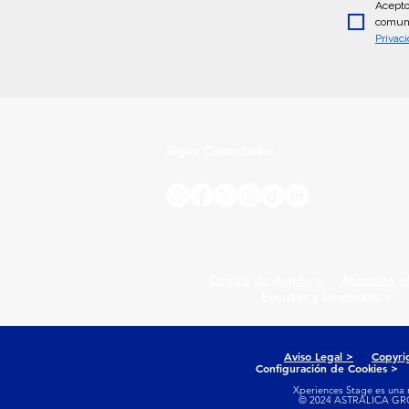
Acepto
comuni
Privac
Sigue Conectado:
Centro de Ayuda >
Atención a
Eventos y Empresas >
Aviso Legal >
Copyri
Configuración de Cookies
Xperiences Stage es una 
© 2024 ASTRALICA GROU