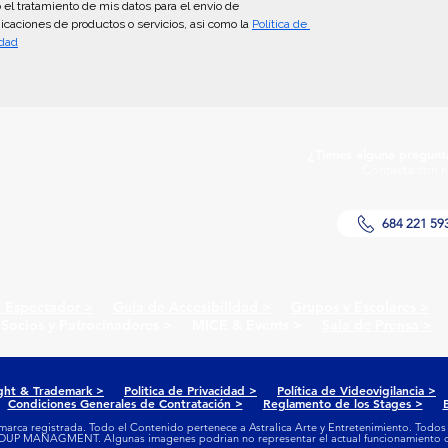
 el tratamiento de mis datos para el envio de 
caciones de productos o servicios, asi como la 
Política de 
idad
¿Tienes alguna pregunt
Contacta con n
684 221 59
l Espectador >
Guia de Accesibilidad >
Grupos y Escolares >
Pr
 Socios y Patrocinadores > MICE & Events >
Sala de Prensa >
ght & Trademark >
Politica de Privacidad >
Política de Videovigilancia >
P
 >
Condiciones Generales de Contratación >
Reglamento de los Stages >
marca registrada. Todo el Contenido pertenece a Astralica Arte y Entretenimiento. Todos
P MANAGMENT. Algunas imagenes podrian no representar el actual funcionamiento de