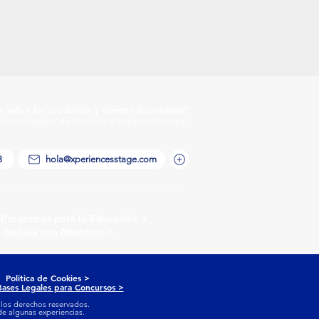
a sobre los productos y ofertas disponibles?
uestro equipo de atención al espectador aqui:
3
hola@xperiencesstage.com
ogramas para la Educación >
Trabaja con Nosotros >
olitica de Cookies >
Bases Legales para Concursos >
 los derechos reservados.
 algunas experiencias.