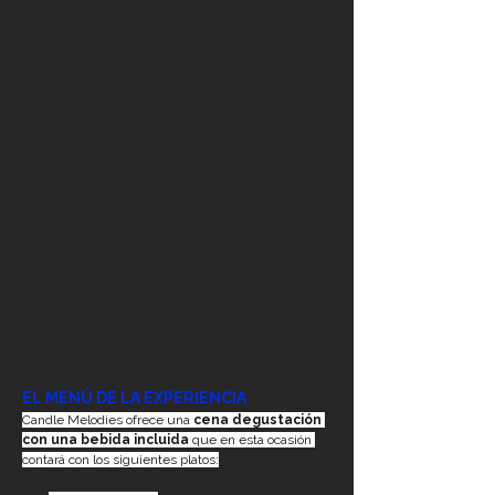
EL MENÚ DE LA EXPERIENCIA
Candle Melodies ofrece una 
cena degustación 
con una bebida incluida
 que en esta ocasión 
contará con los siguientes platos: