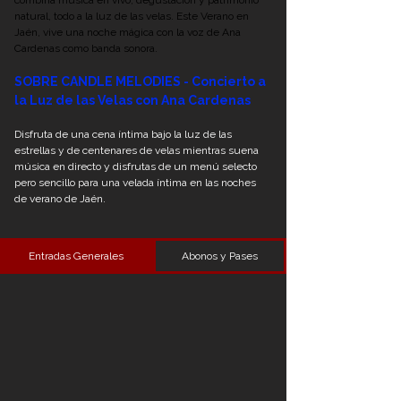
natural, todo a la luz de las velas. Este Verano en 
Jaén, vive una noche mágica con la voz de Ana 
Cardenas como banda sonora.
SOBRE CANDLE MELODIES - Concierto a 
la Luz de las Velas con Ana Cardenas
Disfruta de una cena íntima bajo la luz de las 
estrellas y de centenares de velas mientras suena 
música en directo y disfrutas de un menú selecto 
pero sencillo para una velada íntima en las noches 
de verano de Jaén.
Entradas Generales
Abonos y Pases