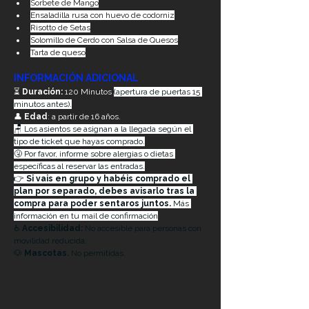
Sorbete de Mango
Ensaladilla rusa con huevo de codorniz
Risotto de Setas
Solomillo de Cerdo con Salsa de Quesos
Tarta de queso
INFORMACIÓN ADICIONAL
⏳ 
Duración:
 120 Minutos 
(apertura de puertas 15 
minutos antes).
👤 
Edad
: a partir de 16 años.
🪑 Los asientos se asignan a la llegada según el 
tipo de ticket que hayas comprado.
🤧 Por favor, informe sobre alergias o dietas 
específicas al reservar las entradas.
👉 
Si vais en grupo y habéis comprado el 
plan por separado, debes avisarlo tras la 
compra para poder sentaros juntos.
 Más 
información en tu mail de confirmación
♿ 
Accesibilidad:
 No accesible para personas con 
movilidad reducida.
🐶 
Mascotas. 
No permitidas.