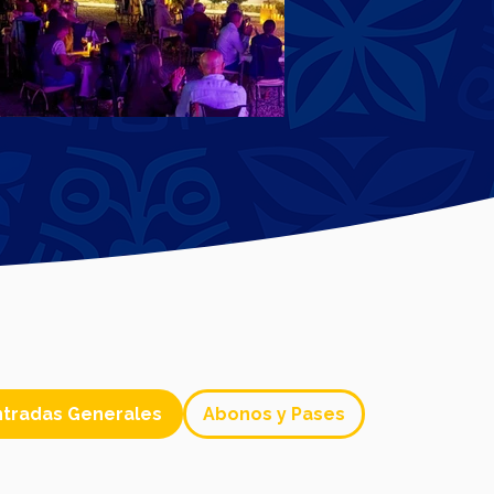
ntradas Generales
Abonos y Pases