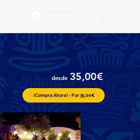
My Xperience
35,00€
desde
¡Compra Ahora! - Por 35,00€