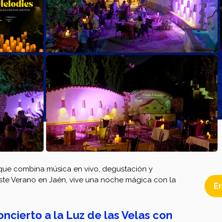
 que combina música en vivo, degustación y 
 Este Verano en Jaén, vive una noche mágica con la 
E
erto a la Luz de las Velas con 