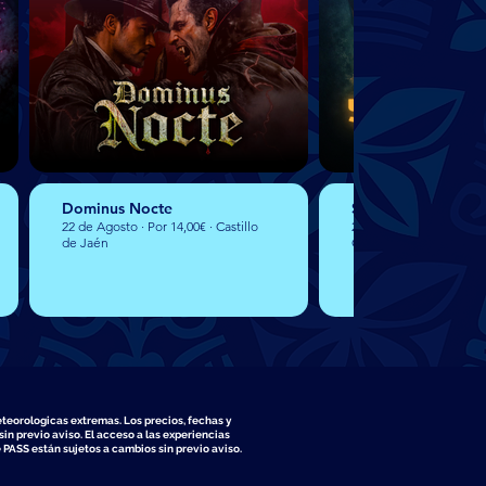
Dominus Nocte
Shanghai · Cena de
22 de Agosto · Por 14,00€ · Castillo
23 Agosto · Menú por 3
de Jaén
Cristal
eteorologicas extremas. Los precios, fechas y
in previo aviso. El acceso a las experiencias
 PASS están sujetos a cambios sin previo aviso.