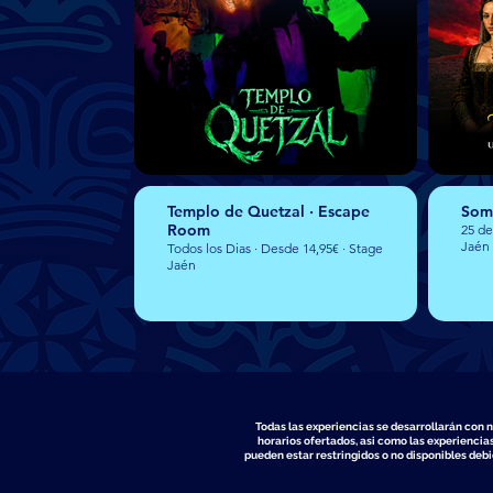
Templo de Quetzal · Escape
Somb
Room
25 de
Jaén
Todos los Dias · Desde 14,95€ · Stage
Jaén
Todas las experiencias se desarrollarán con 
horarios ofertados, asi como las experiencias
pueden estar restringidos o no disponibles deb