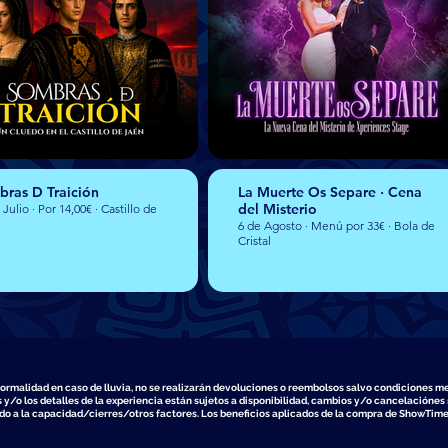
ras D Traición
La Muerte Os Separe · Cena
del Misterio
 Julio · Por 14,00€ · Castillo de
6 de Agosto · Menú por 33€ · Bola de
Cristal
normalidad en caso de lluvia, no se realizarán devoluciones o reembolsos salvo condiciones m
 y/o los detalles de la experiencia están sujetos a disponibilidad, cambios y/o cancelaciónes s
ido a la capacidad/cierres/otros factores. Los beneficios aplicados de la compra de ShowTime