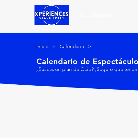
Categorias
Inicio
> Calendario >
Calendario de Espectácul
¿Buscas un plan de Ocio? ¡Seguro que tenemo