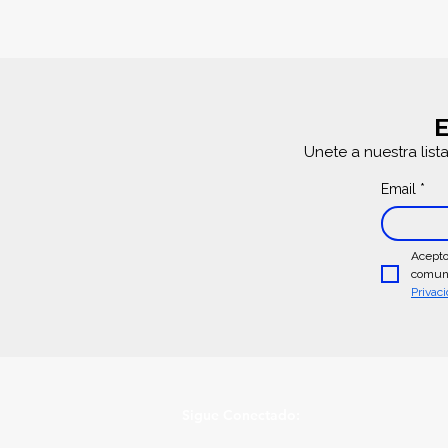
E
Unete a nuestra list
Email
*
Acepto
comuni
Privac
Sigue Conectado: