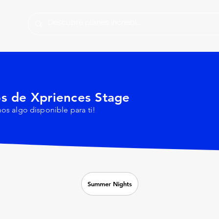
os de Xpriences Stage
s algo disponible para ti!
Summer Nights