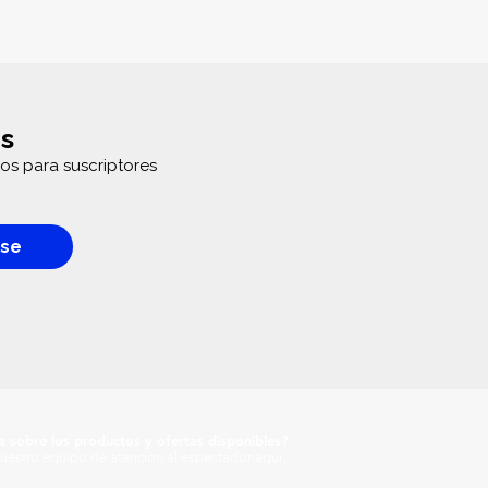
s
os para suscriptores
rse
a sobre los productos y ofertas disponibles?
uestro equipo de atención al espectador aqui: