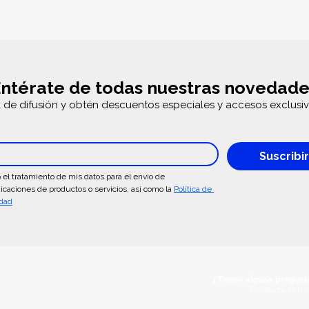
ntérate de todas nuestras novedade
a de difusión y obtén descuentos especiales y accesos exclusiv
Suscribi
 el tratamiento de mis datos para el envio de 
caciones de productos o servicios, asi como la 
Política de 
idad
¿Tienes alguna pregunt
Contacta con n