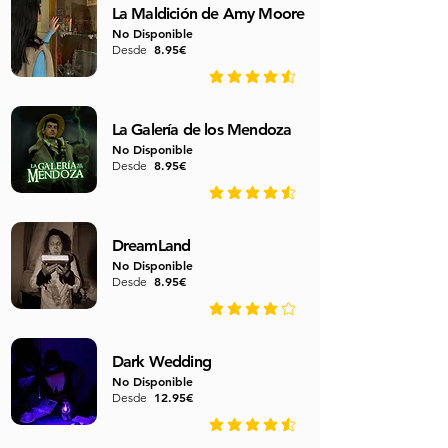
La Maldición de Amy Moore
No Disponible
8.95€
Desde
average rating is 4.5 out of 5
La Galería de los Mendoza
No Disponible
8.95€
Desde
average rating is 4.7 out of 5
DreamLand
No Disponible
8.95€
Desde
average rating is 3.8 out of 5
Dark Wedding
No Disponible
12.95€
Desde
average rating is 4.6 out of 5