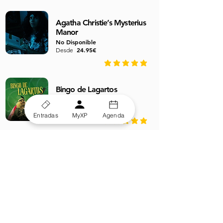
Agatha Christie’s Mysterius
Manor
No Disponible
24.95€
Desde
average rating is 4.8 out of 5
Bingo de Lagartos
No Disponible
8.95€
Desde
Entradas
MyXP
Agenda
average rating is 4.8 out of 5
GASTROBUS
No Disponible
14.95€
Desde
average rating is 5 out of 5
Entérate de todas nuestras
novedades