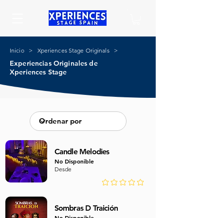
Inicio
> Xperiences Stage Originals >
Experiencias Originales de
Xperiences Stage
Candle Melodies
No Disponible
Desde
No ratings yet
Sombras D Traición
No Disponible