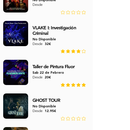
Desde
No ratings yet
VLAKE I: Investigación
Criminal
No Disponible
32€
Desde
average rating is 4 out of 5
Taller de Pintura Fluor
Sab 22 de Febrero
20€
Desde
average rating is 4.9 out of 5
GHOST TOUR
No Disponible
12.95€
Desde
No ratings yet