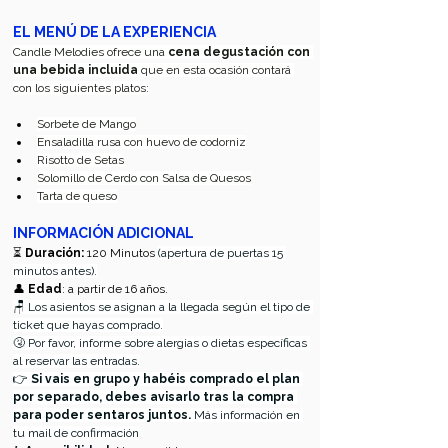
EL MENÚ DE LA EXPERIENCIA
Candle Melodies ofrece una 
cena degustación con 
una bebida incluida
 que en esta ocasión contará 
con los siguientes platos:
Sorbete de Mango
Ensaladilla rusa con huevo de codorniz
Risotto de Setas
Solomillo de Cerdo con Salsa de Quesos
Tarta de queso
INFORMACIÓN ADICIONAL
⏳ 
Duración:
 120 Minutos 
(apertura de puertas 15 
minutos antes).
👤 
Edad
: a partir de 16 años.
🪑 Los asientos se asignan a la llegada según el tipo de 
ticket que hayas comprado.
🤧 Por favor, informe sobre alergias o dietas específicas 
al reservar las entradas.
👉 
Si vais en grupo y habéis comprado el plan 
por separado, debes avisarlo tras la compra 
para poder sentaros juntos.
 Más información en 
tu mail de confirmación