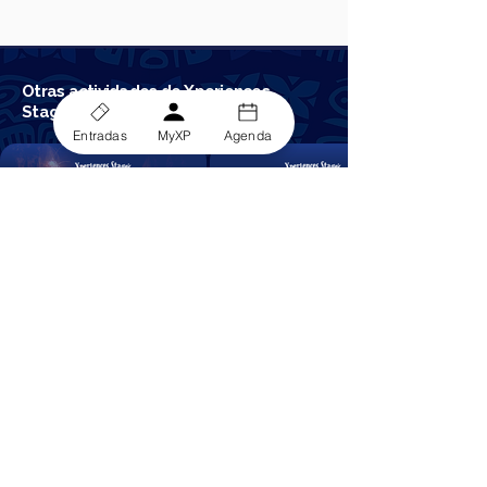
Otras actividades de Xperiences
Stage's Summer Nights
Entradas
MyXP
Agenda
Templo de Quetzal ·
Sombras D Traición
Escape Room
25 de Julio · Por 14,00€ · Castillo
de Jaén
Todos los Dias · Desde 14,95€ ·
Stage Jaén