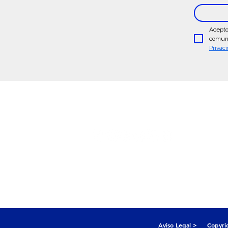
Acepto
comuni
Privac
Sigue Conectado:
Centro de Ayuda >
Atención a
Eventos y Empresas >
Aviso Legal >
Copyri