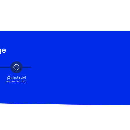
My Xperience
ge
¡Disfruta del
espectaculo!