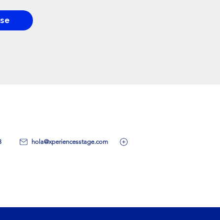
rse
a sobre los productos y ofertas disponibles?
uestro equipo de atención al espectador aqui:
3
hola@xperiencesstage.com
ogramas para la Educación >
Trabaja con Nosotros >