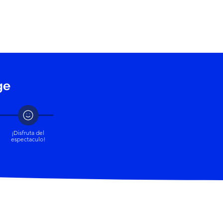
My Xperience
ge
¡Disfruta del
espectaculo!