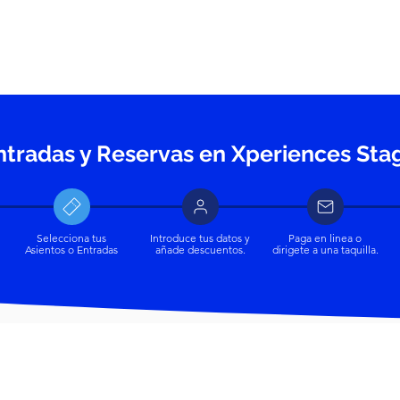
ntradas y Reservas en Xperiences Sta
Selecciona tus
Introduce tus datos y
Paga en linea o
Asientos o Entradas
añade descuentos.
dirigete a una taquilla.