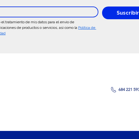
Suscribi
 el tratamiento de mis datos para el envio de 
caciones de productos o servicios, asi como la 
Política de 
idad
¿Tienes alguna pregunt
Contacta con n
684 221 59
l Espectador >
Guia de Accesibilidad >
Grupos y Escolares >
Pr
 Socios y Patrocinadores > MICE & Events >
Sala de Prensa >