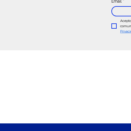
Email
*
Acepto
comuni
Privac
Sigue Conectado:
Centro de Ayuda >
Atención a
Eventos y Empresas >