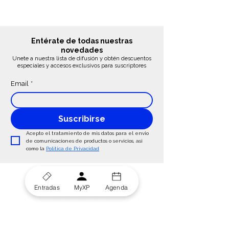
Entérate de todas nuestras
novedades
Unete a nuestra lista de difusión y obtén descuentos
especiales y accesos exclusivos para suscriptores
Email
*
Suscribirse
Acepto el tratamiento de mis datos para el envio 
de comunicaciones de productos o servicios, asi 
como la 
Política de Privacidad
Sigue Conectado:
Entradas
MyXP
Agenda
¿Ayuda? ¡Habla con Atención al Espectador!
684 221 593
hola@xperiencesstage.com