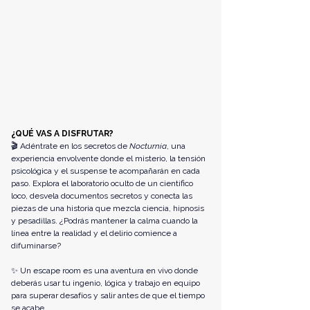
¿QUÉ VAS A DISFRUTAR? 
🎬 Adéntrate en los secretos de 
Nocturnia
, una 
experiencia envolvente donde el misterio, la tensión 
psicológica y el suspense te acompañarán en cada 
paso. Explora el laboratorio oculto de un cientifico 
loco, desvela documentos secretos y conecta las 
piezas de una historia que mezcla ciencia, hipnosis 
y pesadillas. ¿Podrás mantener la calma cuando la 
línea entre la realidad y el delirio comience a 
difuminarse?
✨ Un escape room es una aventura en vivo donde 
deberás usar tu ingenio, lógica y trabajo en equipo 
para superar desafíos y salir antes de que el tiempo 
se acabe.