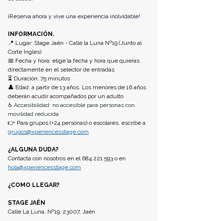
¡Reserva ahora y vive una experiencia inolvidable!
INFORMACIÓN.
📍 Lugar: Stage Jaén - Calle la Luna Nº19 (Junto al 
Corte Ingles) 
📅 Fecha y hora: elige la fecha y hora que quieras 
directamente en el selector de entradas
⏳ Duración: 75 minutos
👤 Edad: a partir de 13 años. Los menores de 16 años 
deberán acudir acompañados por un adulto
♿ Accesibilidad: no accesible para personas con 
movilidad reducida
👉 Para grupos (+24 personas) o escolares, escribe a 
grupos@xperiencesstage.com
¿ALGUNA DUDA? 
Contacta con nosotros en el 684 221 593 o en 
hola@xperiencesstage.com
¿COMO LLEGAR?
STAGE JAÉN 
Calle La Luna, Nº19, 23007, Jaén