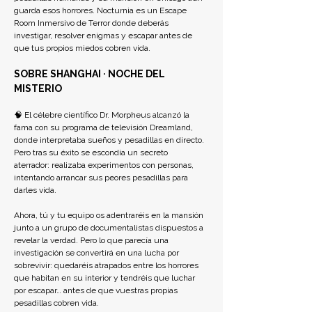
guarda esos horrores. Nocturnia es un Escape 
Room Inmersivo de Terror donde deberás 
investigar, resolver enigmas y escapar antes de 
que tus propios miedos cobren vida.
SOBRE SHANGHAI · NOCHE DEL 
MISTERIO
🧠 El célebre científico Dr. Morpheus alcanzó la 
fama con su programa de televisión Dreamland, 
donde interpretaba sueños y pesadillas en directo. 
Pero tras su éxito se escondía un secreto 
aterrador: realizaba experimentos con personas, 
intentando arrancar sus peores pesadillas para 
darles vida.
Ahora, tú y tu equipo os adentraréis en la mansión 
junto a un grupo de documentalistas dispuestos a 
revelar la verdad. Pero lo que parecía una 
investigación se convertirá en una lucha por 
sobrevivir: quedaréis atrapados entre los horrores 
que habitan en su interior y tendréis que luchar 
por escapar… antes de que vuestras propias 
pesadillas cobren vida.