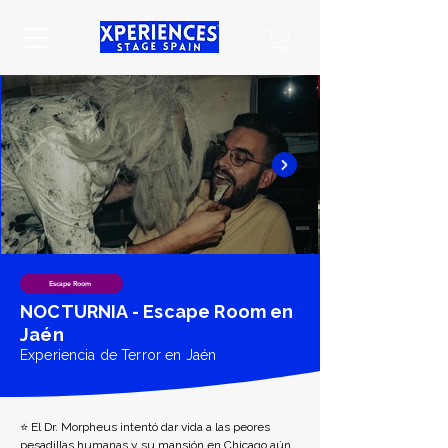
Escape Room
NOCTURNIA - Escape Room en
Jaén
Experiencia de Terror en Jaén
⭐ El Dr. Morpheus intentó dar vida a las peores 
pesadillas humanas y su mansión en Chicago aún 