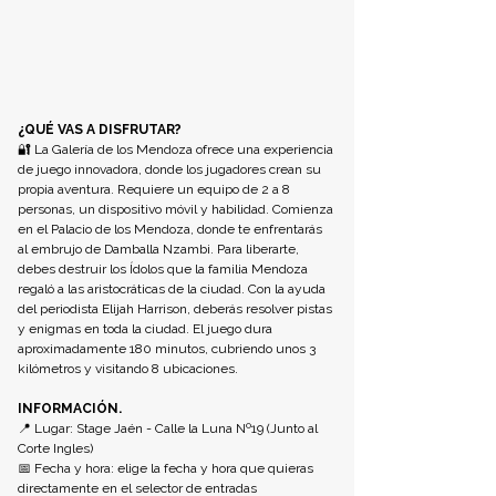
¿QUÉ VAS A DISFRUTAR? 
🔐 
La Galería de los Mendoza ofrece una experiencia 
de juego innovadora, donde los jugadores crean su 
propia aventura. Requiere un equipo de 2 a 8 
personas, un dispositivo móvil y habilidad. Comienza 
en el Palacio de los Mendoza, donde te enfrentarás 
al embrujo de Damballa Nzambi. Para liberarte, 
debes destruir los Ídolos que la familia Mendoza 
regaló a las aristocráticas de la ciudad. Con la ayuda 
del periodista Elijah Harrison, deberás resolver pistas 
y enigmas en toda la ciudad. El juego dura 
aproximadamente 180 minutos, cubriendo unos 3 
kilómetros y visitando 8 ubicaciones.
INFORMACIÓN.
📍 Lugar: Stage Jaén - Calle la Luna Nº19 (Junto al 
Corte Ingles) 
📅 Fecha y hora: elige la fecha y hora que quieras 
directamente en el selector de entradas