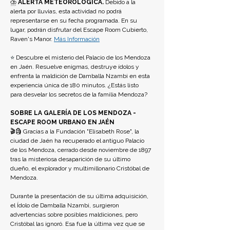
⛈️ 
ALERTA METEOROLÓGICA. 
Debido a la 
alerta por lluvias, esta actividad no podrá 
representarse en su fecha programada. En su 
lugar, podrán disfrutar del Escape Room Cubierto, 
Raven's Manor. 
Más Información
⭐ 
Descubre el misterio del Palacio de los Mendoza 
en Jaén. Resuelve enigmas, destruye ídolos y 
enfrenta la maldición de Damballa Nzambi en esta 
experiencia única de 180 minutos. ¿Estás listo 
para desvelar los secretos de la familia Mendoza?
SOBRE LA GALERÍA DE LOS MENDOZA - 
ESCAPE ROOM URBANO EN JAÉN
🎬🗿 Gracias a la Fundación "Elisabeth Rose", la 
ciudad de Jaén ha recuperado el antiguo Palacio 
de los Mendoza, cerrado desde noviembre de 1897 
tras la misteriosa desaparición de su último 
dueño, el explorador y multimillonario Cristóbal de 
Mendoza. 
Durante la presentación de su última adquisición, 
el Ídolo de Damballa Nzambi, surgieron 
advertencias sobre posibles maldiciones, pero 
Cristóbal las ignoró. Esa fue la última vez que se 