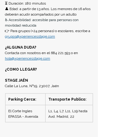
⏳ Duración: 180 minutos
👤 Edad: a partir de 13 años. Los menores de 16 años 
deberán acudir acompañados por un adulto
♿ Accesibilidad: accesible para personas con 
movilidad reducida
👉 Para grupos (+24 personas) o escolares, escribe a 
grupos@xperiencesstage.com
¿ALGUNA DUDA? 
Contacta con nosotros en el 684 221 593 o en 
hola@xperiencesstage.com
¿COMO LLEGAR?
STAGE JAÉN 
Calle La Luna, Nº19, 23007, Jaén
Parking Cerca:
Transporte Publico:
El Corte Ingles
L1, L4, L7, L11, L19 hasta 
EPASSA - Avenida
Avd. Madrid, 22