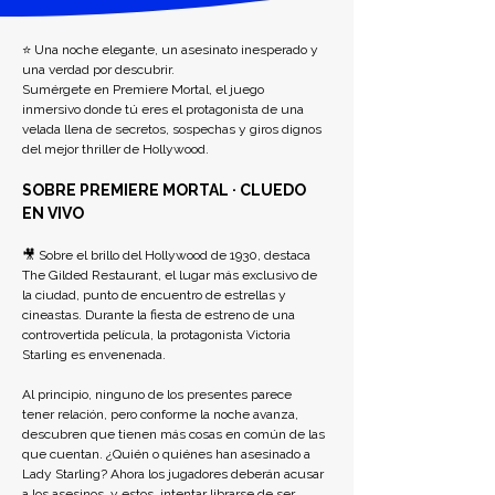
⭐ Una noche elegante, un asesinato inesperado y 
una verdad por descubrir.
Sumérgete en Premiere Mortal, el juego 
inmersivo donde tú eres el protagonista de una 
velada llena de secretos, sospechas y giros dignos 
del mejor thriller de Hollywood.
SOBRE PREMIERE MORTAL · CLUEDO 
EN VIVO
🎥 Sobre el brillo del Hollywood de 1930, destaca 
The Gilded Restaurant, el lugar más exclusivo de 
la ciudad, punto de encuentro de estrellas y 
cineastas. Durante la fiesta de estreno de una 
controvertida película, la protagonista Victoria 
Starling es envenenada. 
Al principio, ninguno de los presentes parece 
tener relación, pero conforme la noche avanza, 
descubren que tienen más cosas en común de las 
que cuentan. ¿Quién o quiénes han asesinado a 
Lady Starling? Ahora los jugadores deberán acusar 
a los asesinos, y estos, intentar librarse de ser 