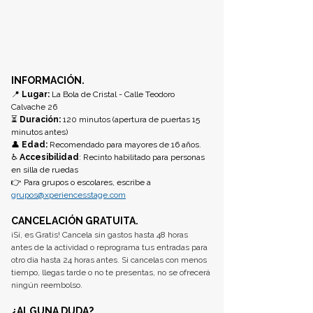
INFORMACIÓN.
📍
 Lugar:
 La Bola de Cristal - Calle Teodoro 
Calvache 26
⏳
 Duración:
 120 minutos (apertura de puertas 15 
minutos antes)
👤 
Edad:
 Recomendado para mayores de 16 años. 
♿ 
Accesibilidad
: Recinto habilitado para personas 
en silla de ruedas
👉 Para grupos o escolares, escribe a 
grupos@xperiencesstage.com
CANCELACIÓN GRATUITA.
¡Sí, es Gratis! Cancela sin gastos hasta 48 horas 
antes de la actividad o reprograma tus entradas para 
otro dia hasta 24 horas antes. Si cancelas con menos 
tiempo, llegas tarde o no te presentas, no se ofrecerá 
ningún reembolso.
¿ALGUNA DUDA? 