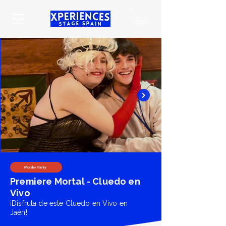
Murder Party
Premiere Mortal - Cluedo en
Vivo
¡Disfruta de este Cluedo en Vivo en
Jaén!