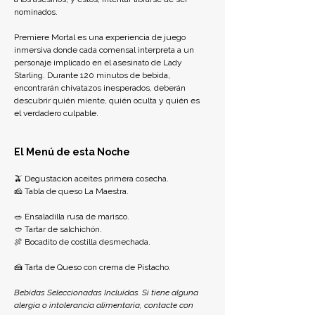
nominados.
Premiere Mortal es una experiencia de juego 
inmersiva donde cada comensal interpreta a un 
personaje implicado en el asesinato de Lady 
Starling. Durante 120 minutos de bebida, 
encontrarán chivatazos inesperados, deberán 
descubrir quién miente, quién oculta y quién es 
el verdadero culpable.
El Menú de esta Noche
🫒 Degustacion aceites primera cosecha.
🧀 Tabla de queso La Maestra.
🥗 Ensaladilla rusa de marisco.
🥙 Tartar de salchichón.
🍖 Bocadito de costilla desmechada.
🍰 Tarta de Queso con crema de Pistacho.
Bebidas Seleccionadas Incluidas. 
Si tiene alguna 
alergia o intolerancia alimentaria, contacte con 