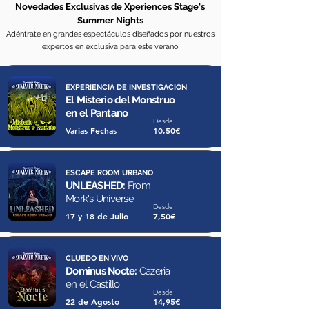
Novedades Exclusivas de Xperiences Stage's
Summer Nights
Adéntrate en grandes espectáculos diseñados por nuestros
expertos en exclusiva para este verano
EXPERIENCIA DE INVESTIGACIÓN
El Misterio del Monstruo
en el Pantano
Desde
Varias Fechas
10,50€
ESCAPE ROOM URBANO
UNLEASHED:
From
Mork's Universe
Desde
17 y 18 de Julio
7,50€
CLUEDO EN VIVO
Dominus Nocte:
Cazeria
en el Castillo
Desde
22 de Agosto
14,95€