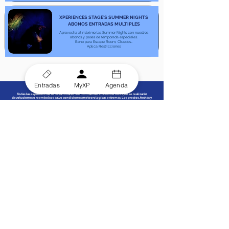
XPERIENCES STAGE'S SUMMER NIGHTS
ABONOS ENTRADAS MULTIPLES
Aprovecha al máximo las Summer Nights con nuestros
abonos y pases de temporada especiales.
Bono para Escape Room, Cluedos...
Aplica Restricciones
Entradas
MyXP
Agenda
Todas las experiencias se desarrollarán con normalidad en caso de lluvia, no se realizarán
devoluciones o reembolsos salvo condiciones meteorologicas extremas. Los precios, fechas y
horarios ofertados, asi como las experiencias y/o los detalles de la experiencia están sujetos a
disponibilidad, cambios y/o cancelaciónes sin previo aviso. El acceso a las experiencias pueden
estar restringidos o no disponibles debido a la capacidad/cierres/otros factores. Los beneficios
aplicados de la compra de ShowTime PASS están sujetos a cambios sin previo aviso.
Entérate de todas nuestras
novedades
Unete a nuestra lista de difusión y obtén descuentos
especiales y accesos exclusivos para suscriptores
Email
*