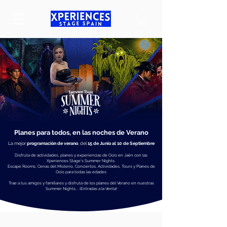
Planes para todos, en las noches de Verano
La mejor
programación de verano
, del
15 de Junio al 10 de Septiembre
Disfruta de actividades, planes y experiencias de Ocio en Jaén con las
Xperiences Stage's Summer Nights.
Escape Rooms, Cenas del Misterio, Conciertos, Actividades, Tours y Planes de
Ocio para todas las edades
Trae a tus amigos y familiares y disfruta de los planes del Verano en nuestras
Summer Nights... ¡Entradas a la Venta!