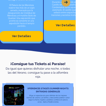
Durante una recepción en el
Castillo de Santa Catalina, el
El Palacio de los Mendoza
Condestable Iranzo aparece
reabre tras más de un siglo
asesinado. El castillo queda
cerrado, marcado por la
sellado entre sospechas,
desaparición de Cristóbal de
traiciones y secretos mortales.
Mendoza y el maldito Ídolo de
Quetzal. Una exposición que
pronto se convierte en una
expedición hacia el templo
Ver Detalles
perdido.
Ver Detalles
¡Consigue tus Tickets al Paraiso!
Da igual que quieras disfrutar una noche, o todas
las del Verano, consigue tu pase a la alfombra
roja.
XPERIENCES STAGE'S SUMMER NIGHTS
ENTRADAS GENERALES
Elige un espectáculo para disfrutar de las mejores
noches de verano. Las tarifas y descuentos podrían variar
segun la fecha. Sujeto a posibles cambios sin previo
aviso. Aplica Restricciones.