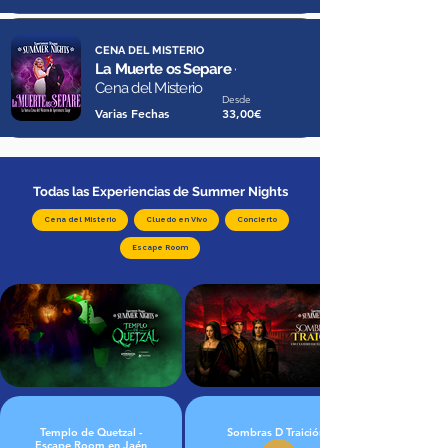
CENA DEL MISTERIO
La Muerte os Separe
·
Cena del Misterio
Desde
Varias Fechas
33,00€
Todas las Experiencias de Summer Nights
Cena del Misterio
Cluedo en Vivo
Concierto
Escape Room
Templo de Quetzal -
Sombras D Traición
Escape Room en Jaén