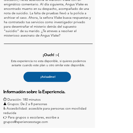
enigmático comentario. Al día siguiente, Angus Vlake es
encontrado muerto en su despacho, acompañado de una
nota de suicidio. La falta de pruebas llevó a la policía a
archivar el caso. Ahora, la señora Vlake busca respuestas y
ha contratado tus servicios como investigador privado
para desentrañar el misterio detrás del supuesto
"suicidio" de su marido. ¿Te atreves a resolver el
misterioso asesinato de Angus Vlake?
¡Ouch! :-(
Esta experiencia no esta disponible, si quieres podemos
avisarte cuando este plan u otro similar este disponible.
¡Avisadme!
Información sobre la Experiencia.
⏱️ Duración: 180 minutos
👤 Grupos: De 2 a 8 personas
♿ Accesibilidad: accesible para personas con movilidad
reducida
👉 Para grupos o escolares, escribe a
grupos@xperiencesstage.com