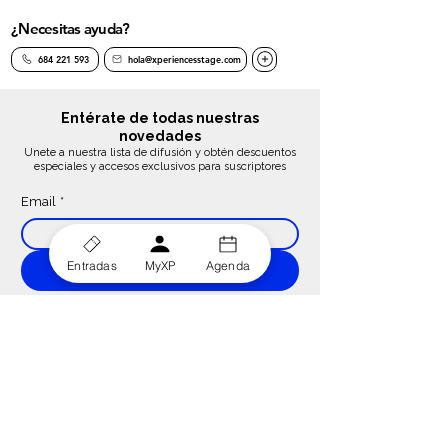
¿Necesitas ayuda?
684 221 593
hola@xperiencesstage.com
Entérate de todas nuestras
novedades
Unete a nuestra lista de difusión y obtén descuentos
especiales y accesos exclusivos para suscriptores
Email
*
Entradas
MyXP
Agenda
Suscribirse
Acepto el tratamiento de mis datos para el envio 
de comunicaciones de productos o servicios, asi 
como la 
Política de Privacidad
Sigue Conectado: