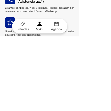
Asistencia 24/7
Estamos contigo 24/7 en 4 idiomas. Puedes contactar con
nosotros por correo electrónico o WhatsApp
4,6 de 5 en Trustpilot
Entradas
MyXP
Agenda
Nuestra empresa se encuentra entre las mejores valoradas
del sector del entretenimiento.
Diviértete en los mejores planes de ocio, encuentra actividades turísticas,
descubre lugares secretos y eventos diferentes en Jaén, Granada y el
resto de Andalucía.
Entérate de todas nuestras
novedades
Unete a nuestra lista de difusión y obtén descuentos
especiales y accesos exclusivos para suscriptores
Email
*
Suscribirse
Acepto el tratamiento de mis datos para el envio 