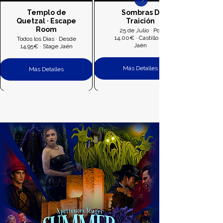
Templo de
Sombras D
Quetzal · Escape
Traición
Room
25 de Julio · Por
14,00€ · Castillo de
Todos los Dias · Desde
Jaén
14,95€ · Stage Jaén
Más Detalles
Más Detalles