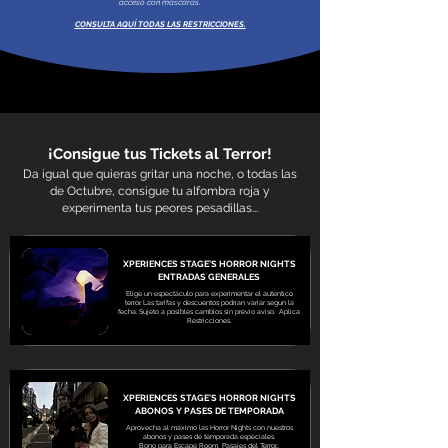
acceso con máscaras.
CONSULTA AQUÍ TODAS LAS RESTRICCIONES.
¡Consigue tus Tickets al Terror!
Da igual que quieras gritar una noche, o todas las
de Octubre, consigue tu alfombra roja y
experimenta tus peores pesadillas...
XPERIENCES STAGE'S HORROR NIGHTS
ENTRADAS GENERALES
Elige un espectáculo para experimentar el autentico
terror. Las tarifas y descuentos podrían variar segun la
fecha. Sujeto a posibles cambios sin previo aviso. Aplica
Restricciones.
XPERIENCES STAGE'S HORROR NIGHTS
ABONOS Y PASES DE TEMPORADA
Aprovecha al máximo las Horror Nights con nuestros
abonos y pases de temporada especiales.
Bono para Escape Room, Pasajes del Terror...