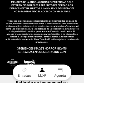
MENORES DE 13 AÑOS. ALGUNAS EXPERIENCIAS SOLO
ESTARÁN DISPONIBLES PARA MAYORES DE EDAD. LOS
DIFRACES ESTÁN SUJETOS A LA POLÍTICA DE DISFRACES.
NO ESTA PERMITIDO EL ACCESO CON MASCARAS.
Todas las experiencias se desarrollarán con normalidad en caso de
lluvia, no se realizarán devoluciones o reembolsos salvo condiciones
meteorologicas extremas. Los precios, fechas y horarios ofertados, asi
como las experiencias y/o los detalles de la experiencia están sujetos
a disponibilidad, cambios y/o cancelaciónes sin previo aviso. El
acceso a las experiencias pueden estar restringidos o no disponibles
debido a la capacidad/cierres/otros factores. Los beneficios
aplicados de la compra de ShowTime PASS están sujetos a cambios sin
previo aviso.
XPERIENCES STAGE'S HORROR NIGHTS
SE REALIZA EN COLABORACIÓN CON:
Entradas
MyXP
Agenda
Entérate de todas nuestras
novedades
Unete a nuestra lista de difusión y obtén descuentos
especiales y accesos exclusivos para suscriptores
Email
*