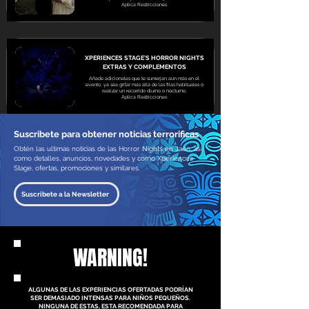
Aplica Restricciones
XPERIENCES STAGE'S HORROR NIGHTS
EXTRAS Y COMPLEMENTOS
Añade adicionales que te sumerjan aún más en el
evento, ya sea gritar más allá de las filas habituales o
realizar un recorrido diurno o nocturno.
Aplica Restricciones
Suscribete para obtener noticias terrorificas
Obtén las ultimas noticias de las Horror Nights en Jaén, asi
como detalles, anuncios, novedades y como Xperiences
Stage, ofertas, promociones y similares.
Suscribete a la Newsletter
WARNING!
ALGUNAS DE LAS EXPERIENCIAS OFERTADAS PODRÍAN
SER DEMASIADO INTENSAS PARA NIÑOS PEQUEÑOS.
NINGUNA DE ESTAS, ESTA RECOMENDADA PARA