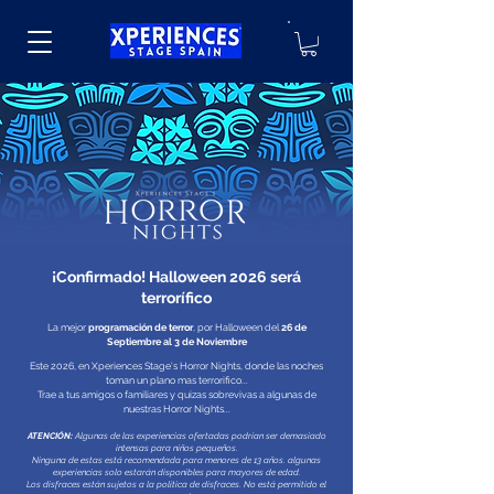
¡Confirmado! Halloween 2026 será
terrorífico
La mejor
programación de terror
, por Halloween del
26 de
Septiembre al 3 de Noviembre
Este 2026, en Xperiences Stage's Horror Nights, donde las noches
toman un plano mas terrorifico...
Trae a tus amigos o familiares y quizas sobrevivas a algunas de
nuestras Horror Nights...
ATENCIÓN:
Algunas de las experiencias ofertadas podrían ser demasiado
intensas para niños pequeños.
Ninguna de estas está recomendada para menores de 13 años. algunas
experiencias solo estarán disponibles para mayores de edad.
Los disfraces están sujetos a la política de disfraces. No está permitido el