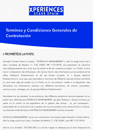
Terminos y Condiciones Generales de
Contratación
I. PROPRIÉTÉ
DE LA PORTE.
Salvador Cantero García. (ci-après, "ASTRALICA MANAGEMENT"), dont le siège social est à
Jaén, Carretera de Madrid, 11, 2ºB, 23009, NIF 77371879V, est propriétaire du domaine
www.trabajasoteatras.com
, ainsi que du portail et de ses contenus (ci-après , le « Portail ») et le
met à la disposition des Utilisateurs, afin de leur fournir des informations sur les produits et les
offres d'Astralica Entertainment et de ses filiales (ci-après, le « Groupe Astralica
Entertainment »), ainsi que pour permettre la fourniture de différents services d'achat de billets
ou tout autre type de produit via le Portail et, le cas échéant, mettre à la disposition des
Utilisateurs les informations relatives aux différents formulaires de contact, newsletters,
concours, jeux, sondages, etc. du groupe Astralica Entertainment.
Nonobstant ce qui précède, la sous-traitance des différents produits et services proposés via ce
portail sera effectuée par ASTRALICA MANAGEMENT, qui gère Trabajas o Teatras Universe qui
opère via le portail et est propriétaire de la gestion des scènes. , et, par conséquent ,
responsable de la vente et/ou de la gestion de tous les produits et/ou services liés à la Scène.
Les données d'identification d'ASTRALICA MANAGEMENT sont les suivantes :
ASTALICA MANAGEMENT, est le nom commercial sous lequel opère Salvador Cantero García,
dont le siège social est à Jaén, Carretera de Madrid 11, 2ºB, 23009, avec NIF, 77371879V.
Service à la clientèle :
953 000 000
. Le coût de l'appel ne dépasse pas le tarif interprovincial