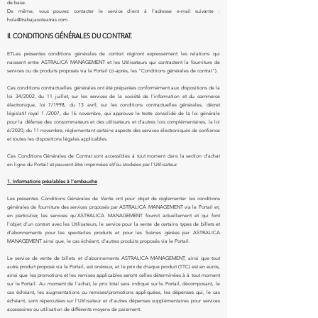
de base.
De même, vous pouvez contacter le service client à l'adresse e-mail suivante :
hola@trabajasoteatras.c
om.
II. CONDITIONS GÉNÉRALES DU CONTRAT.
ET
Les présentes conditions générales de contrat régiront expressément les relations qui
naissent entre ASTRALICA MANAGEMENT et les Utilisateurs qui contractent la fourniture de
services ou de produits proposés via le Portail (ci-après, les "Conditions générales de contrat").
Ces conditions contractuelles générales ont été préparées conformément aux dispositions de la
loi 34/2002, du 11 juillet, sur les services de la société de l'information et du commerce
électronique, loi 7/1998, du 13 avril, sur les conditions contractuelles générales, décret
législatif royal 1 /2007, du 16 novembre, qui approuve le texte consolidé de la loi générale
pour la défense des consommateurs et des utilisateurs et d'autres lois complémentaires, la loi
6/2020, du 11 novembre, réglementant certains aspects des services électroniques de confiance
et toutes les dispositions légales applicables.
Ces Conditions Générales de Contrat sont accessibles à tout moment dans la section d'achat
en ligne du Portail et peuvent être imprimées et/ou stockées par l'Utilisateur.
1. Informations préalables à l'embauche
Les présentes Conditions Générales de Vente ont pour objet de réglementer les conditions
générales de fourniture des services proposés par ASTRALICA MANAGEMENT via le Portail et,
en particulier, les services qu'ASTRALICA MANAGEMENT fournit actuellement et qui font
l'objet d'un contrat avec les Utilisateurs, le service pour la vente de certains types de billets et
d'abonnements pour les spectacles produits et pour les Scènes gérées par ASTRALICA
MANAGEMENT ainsi que, le cas échéant, d'autres produits proposés via le Portail.
Le service de vente de billets et d'abonnements ASTRALICA MANAGEMENT, ainsi que tout
autre produit proposé via le Portail, est onéreux, et le prix de chaque produit (TTC) est en euros,
ainsi que les promotions et les remises applicables seront celles déterminées à à tout moment
sur le Portail. Au moment de l'achat, le prix total sera indiqué sur le Portail, décomposant, le
cas échéant, les augmentations ou remises/promotions appliquées, les dépenses qui, le cas
échéant, sont répercutées sur l'Utilisateur et d'autres dépenses supplémentaires pour services
accessoires ou utilisation de différents moyens de paiement.