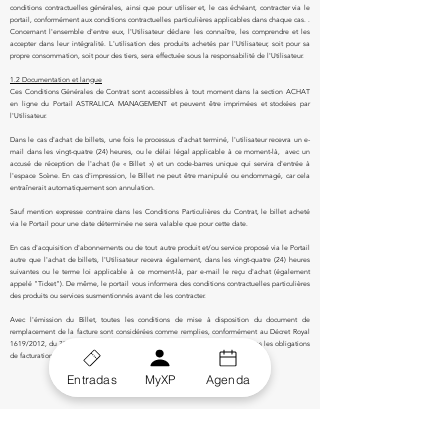
conditions contractuelles générales, ainsi que pour utiliser et, le cas échéant, contracter via le
portail, conformément aux conditions contractuelles particulières applicables dans chaque cas. .
Concernant l'ensemble d'entre eux, l'Utilisateur déclare les connaître, les comprendre et les
accepter dans leur intégralité. L'utilisation des produits achetés par l'Utilisateur, soit pour sa
propre consommation, soit pour des tiers, sera effectuée sous la responsabilité de l'Utilisateur.
1.2 Documentation et langue
Ces Conditions Générales de Contrat sont accessibles à tout moment dans la section ACHAT
en ligne du Portail ASTRALICA MANAGEMENT et peuvent être imprimées et stockées par
l'Utilisateur.
Dans le cas d'achat de billets, une fois le processus d'achat terminé, l'utilisateur recevra un e-
mail dans les vingt-quatre (24) heures, ou le délai légal applicable à ce moment-là, avec un
accusé de réception de l'achat (le « Billet ») et un code-barres unique qui servira d'entrée à
l'espace Scène. En cas d'impression, le Billet ne peut être manipulé ou endommagé, car cela
entraînerait automatiquement son annulation.
Sauf mention expresse contraire dans les Conditions Particulières du Contrat, le billet acheté
via le Portail pour une date déterminée ne sera valable que pour cette date.
En cas d'acquisition d'abonnements ou de tout autre produit et/ou service proposé via le Portail
autre que l'achat de billets, l'Utilisateur recevra également, dans les vingt-quatre (24) heures
suivantes ou le terme loi applicable à ce moment-là, par e-mail le reçu d'achat (également
appelé "Ticket"). De même, le portail vous informera des conditions contractuelles particulières
des produits ou services susmentionnés avant de les contracter.
Avec l'émission du Billet, toutes les conditions de mise à disposition du document de
remplacement de la facture sont considérées comme remplies, conformément au Décret Royal
1619/2012, du 30 novembre, qui approuve le Règlement qui réglemente toutes les obligations
de facturation.
Entradas
MyXP
Agenda
Entérate de todas nuestras