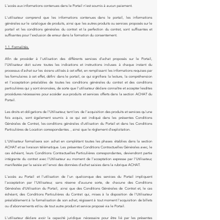
L'accès aux informations contenues dans le Portail n'est soumis à aucun paiement.
L'utilisateur comprend que les informations contenues dans le portail, les informations
générales sur le catalogue de produits, ainsi que les autres produits ou services proposés sur le
portail et les conditions générales du contrat et la perfection du contrat, sont suffisantes et
suffisantes pour l'exclusion de erreur dans la formation du consentement.
1.1. Formalités.
Afin de procéder à l'utilisation des différents services d'achat proposés sur le Portail,
l'Utilisateur doit suivre toutes les indications et instructions incluses à chaque instant du
processus d'achat sur les écrans utilisés à cet effet, en remplissant les informations requises par
les formulaires à cet effet, défini dans le portail, ce qui signifiera la lecture, la compréhension
et l'acceptation préalables de toutes les conditions générales du contrat et des conditions
particulières qui y sont énoncées, de sorte que l'utilisateur déclare connaître et accepter lesdites
procédures nécessaires pour accéder aux produits et services offerts dans la section ACHAT du
Portail.
Les droits et obligations de l'Utilisateur, tant lors de l'acquisition des produits et services qu'une
fois acquis, sont également soumis à ce qui est indiqué dans les présentes Conditions
Générales de Contrat, les conditions générales d'utilisation du Portail et dans les Conditions
Particulières de Location correspondantes. , ainsi que le règlement d'exploitation.
L'Utilisateur formalisera son achat en complétant toutes les phases établies dans la section
ACHAT et sa livraison télématique. Les présentes Conditions Contractuelles Générales avec, le
cas échéant, leurs Conditions Contractuelles Particulières correspondantes, deviendront partie
intégrante du contrat avec l'Utilisateur au moment de l'acceptation expresse par l'Utilisateur,
manifestée par la saisie et l'envoi des données d'achat saisies dans la rubrique ACHAT.
L'accès au Portail et l'utilisation de l'un quelconque des services du Portail impliquent
l'acceptation par l'Utilisateur, sans réserve d'aucune sorte, de chacune des Conditions
Générales d'Utilisation du Portail, ainsi que des Conditions Générales de Contrat et, le cas
échéant, des Conditions Particulières du Contrat qui, mises à la disposition de l'Utilisateur
préalablement à la formalisation de son achat, régissent à tout moment l'acquisition de billets
ou d'abonnements et/ou de tout autre produit et service proposé via le Portail.
L'utilisateur déclare avoir la capacité juridique nécessaire pour être lié par les présentes