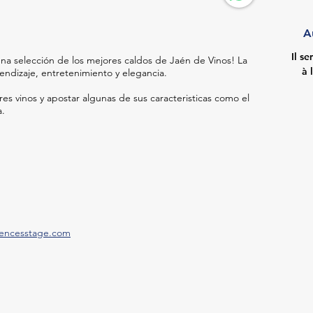
A
Il s
una selección de los mejores caldos de Jaén de Vinos! La
à 
ndizaje, entretenimiento y elegancia.
es vinos y apostar algunas de sus caracteristicas como el
a.
encesstage.com