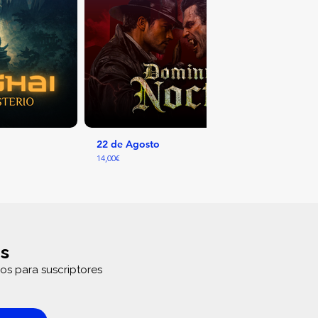
22 de Agosto
25 
14,00€
14,0
s
os para suscriptores