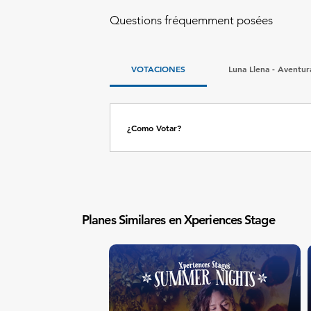
Questions fréquemment posées
VOTACIONES
Luna Llena - Aventu
¿Como Votar?
Elige entre 2 y 4 sospechosos y asigna a cada un
tocando otro número, o quitarlo pulsando de nue
Planes Similares en Xperiences Stage