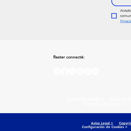
Acepto
comuni
Privac
Rester connecté:
Centro de Ayuda >
Atención a
Eventos y Empresas >
Aviso Legal >
Copyri
Configuración de Cookies