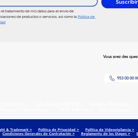
Suscribi
 el tratamiento de mis datos para el envio de 
caciones de productos o servicios, asi como la 
Política de 
idad
Vous avez des questi
953 00 00 0
l Espectador >
Guia de Accesibilidad >
Grupos y Escolares >
Pr
 Socios y Patrocinadores > MICE & Events >
Sala de Prensa >
ght & Trademark >
Politica de Privacidad >
Política de Videovigilancia >
P
 >
Condiciones Generales de Contratación >
Reglamento de los Stages >