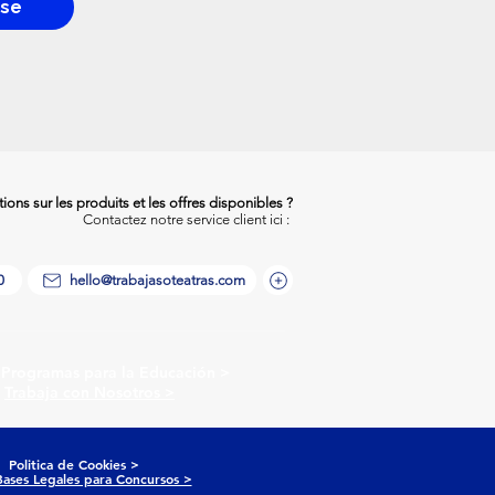
rse
ons sur les produits et les offres disponibles ?
Contactez notre service client ici :
0
hello@trabajasoteatras.com
ogramas para la Educación >
Trabaja con Nosotros >
olitica de Cookies >
Bases Legales para Concursos >