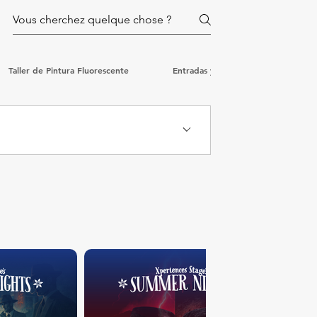
Taller de Pintura Fluorescente
Entradas y Reservas
Cand
puntos: máxima culpabilidad Puedes cambiar tu voto