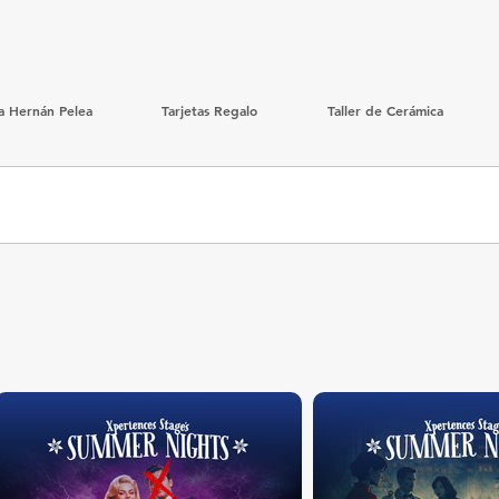
ra Hernán Pelea
Tarjetas Regalo
Taller de Cerámica
o un nivel de culpabilidad. 1 punto: sospecha leve 2 puntos: sospecha importante 3 
vo el mismo.