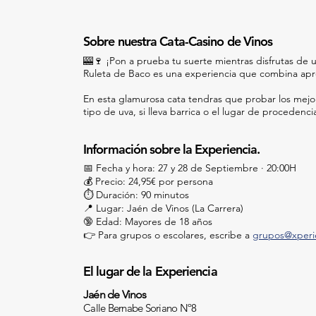
Sobre nuestra Cata-Casino de Vinos
🎰🍷 ¡Pon a prueba tu suerte mientras disfrutas de 
Ruleta de Baco es una experiencia que combina apre
En esta glamurosa cata tendras que probar los mejor
tipo de uva, si lleva barrica o el lugar de procedenci
Información sobre la Experiencia.
📅 Fecha y hora: 27 y 28 de Septiembre · 20:00H
💰 Precio: 24,95€ por persona
⏱️ Duración: 90 minutos
📍 Lugar: Jaén de Vinos (La Carrera)
🔞 Edad: Mayores de 18 años
👉 Para grupos o escolares, escribe a
grupos@xperi
El lugar de la Experiencia
Jaén de Vinos
Calle Bernabe Soriano Nº8