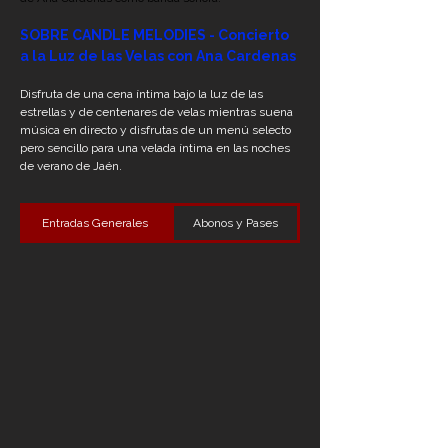
SOBRE CANDLE MELODIES - Concierto 
a la Luz de las Velas con Ana Cardenas
Disfruta de una cena íntima bajo la luz de las 
estrellas y de centenares de velas mientras suena 
música en directo y disfrutas de un menú selecto 
pero sencillo para una velada íntima en las noches 
de verano de Jaén.
Entradas Generales
Abonos y Pases