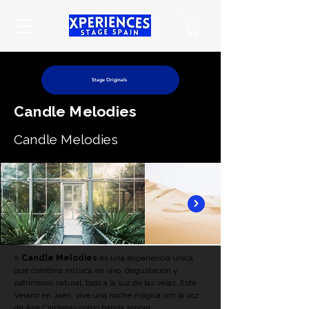
Stage Originals
Candle Melodies
Candle Melodies
⭐ 
Candle Melodies
 es una experiencia única 
que combina música en vivo, degustación y 
patrimonio natural, todo a la luz de las velas. Este 
Verano en Jaén, vive una noche mágica con la voz 
de Ana Cardenas como banda sonora.