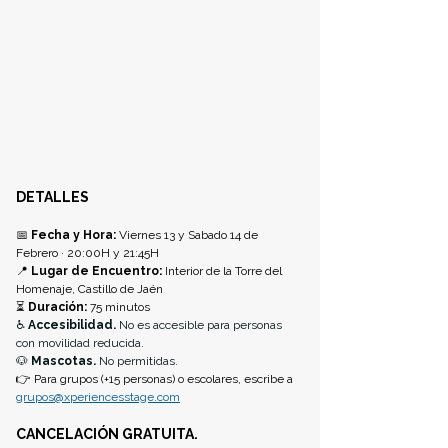
DETALLES
📅 
Fecha y Hora:
 Viernes 13 y Sabado 14 de 
Febrero · 20:00H y 21:45H
📍 
Lugar de Encuentro:
 Interior de la Torre del 
Homenaje, Castillo de Jaén
⏳ 
Duración:
 75 minutos 
♿ 
Accesibilidad.
 No es accesible para personas 
con movilidad reducida.
🐶 
Mascotas. 
No permitidas.
👉 Para grupos (+15 personas) o escolares, escribe a 
grupos@xperiencesstage.com
CANCELACIÓN GRATUITA.