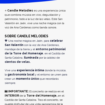
⭐ 
Candle Melodies
 es una experiencia única 
que combina música en vivo, degustación y 
patrimonio, todo a la luz de las velas. Este San 
Valentín en Jaén, vive una noche mágica con la 
voz de Ana Cárdenas como banda sonora.
SOBRE CANDLE MELODIES
💖 Una noche mágica en Jaén, para
 celebrar 
San Valentín
 con la voz de Ana Cárdenas, 
maridaje de la tierra y el 
entorno patrimonial 
de la Torre del Homenaje
, en el Castillo de 
Santa Catalina, 
iluminada
 por la calidez de 
cientos de velas.
Vive una
 experiencia íntima
 donde la música, 
la 
gastronomía local
 y el entorno se unen para 
crear un 
momento único
 que recordarás 
siempre.
🏰 
IMPORTANTE: 
El concierto se realiza en el 
INTERIOR 
de la 
Torre del Homenaje,
 en el 
Castillo de Santa Catalina. Tras el concierto, se 
puede disfrutar de una vista panoramica de la 