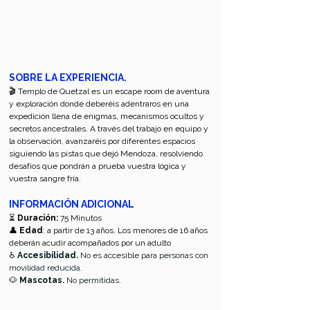
SOBRE LA EXPERIENCIA.
🎬 Templo de Quetzal es un escape room de aventura 
y exploración donde deberéis adentraros en una 
expedición llena de enigmas, mecanismos ocultos y 
secretos ancestrales. A través del trabajo en equipo y 
la observación, avanzaréis por diferentes espacios 
siguiendo las pistas que dejó Mendoza, resolviendo 
desafíos que pondrán a prueba vuestra lógica y 
vuestra sangre fría. 
INFORMACIÓN ADICIONAL
⏳ 
Duración:
 75 Minutos
👤 
Edad
: a partir de 13 años. Los menores de 16 años 
deberán acudir acompañados por un adulto
♿ 
Accesibilidad.
 No es accesible para personas con 
movilidad reducida.
🐶 
Mascotas. 
No permitidas.