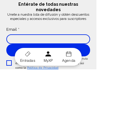
Entérate de todas nuestras
novedades
Unete a nuestra lista de difusión y obtén descuentos
especiales y accesos exclusivos para suscriptores
Email
*
Suscribirse
Acepto el tratamiento de mis datos para el envio 
Entradas
MyXP
Agenda
de comunicaciones de productos o servicios, asi 
como la 
Política de Privacidad
Sigue Conectado:
¿Ayuda? ¡Habla con Atención al Espectador!
953 00 00 00
hello@trabajasoteatras.com
Centro de Ayuda >
Atención al Espectador >
Guia de Accesibilidad >
Grupos y Escolares >
Programas para la Educación > Eventos y