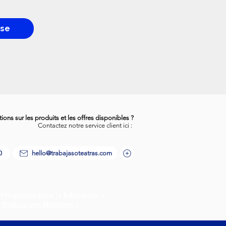
rse
ons sur les produits et les offres disponibles ?
Contactez notre service client ici :
0
hello@trabajasoteatras.com
ogramas para la Educación >
Trabaja con Nosotros >