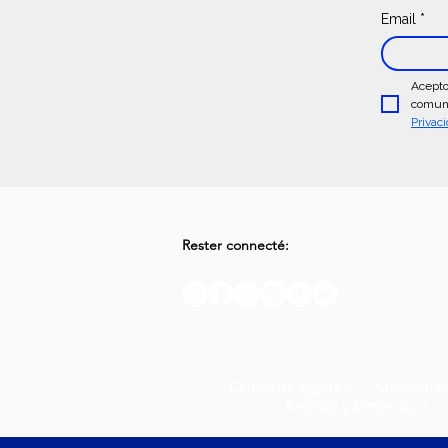
Email
*
Acepto
comuni
Privac
Rester connecté:
Centro de Ayuda >
Atención a
Eventos y Empresas >