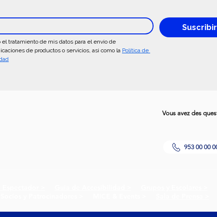
Suscribi
 el tratamiento de mis datos para el envio de 
caciones de productos o servicios, asi como la 
Política de 
idad
Vous avez des questi
953 00 00 0
l Espectador >
Guia de Accesibilidad >
Grupos y Escolares >
Pr
 Socios y Patrocinadores > MICE & Events >
Sala de Prensa >