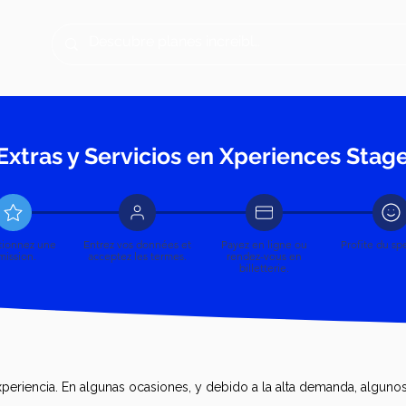
Extras y Servicios en Xperiences Stag
tionnez une
Entrez vos données et
Payez en ligne ou
Profite du sp
mission.
acceptez les termes.
rendez-vous en
billetterie.
periencia. En algunas ocasiones, y debido a la alta demanda, algunos 