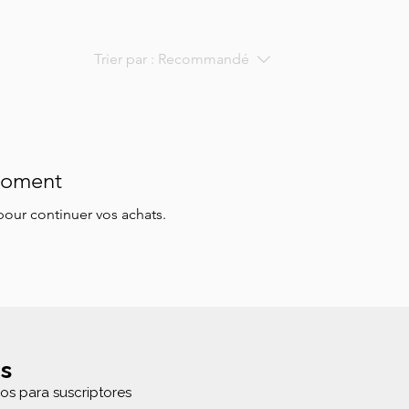
Trier par :
Recommandé
 moment
pour continuer vos achats.
s
os para suscriptores